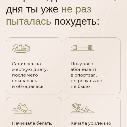
до результата
Наша Ведьма —
Ольга Байкина:
Автор метода
тренировок Inside
Out, укрепления
тела изнутри
Автор книги-бестселлера
«Качать
пресс должно быть запрещено»
Профессиональный фитнес–тренер
(выпускница Ассоциации
профессионалов фитнеса)
Сертифицированный тренер
французского института DeGasquet,
специалист до- и после- родового
восстановления, специалист по
тазовому дну
Блогер-миллионник
Трижды мама