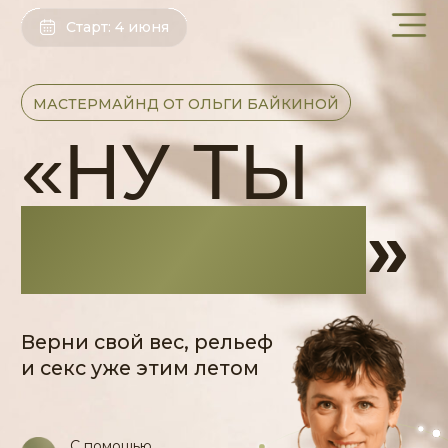
Старт: 4 июня
МАСТЕРМАЙНД ОТ ОЛЬГИ БАЙКИНОЙ
«НУ ТЫ
ВЕДЬМА!
»
Верни свой вес, рельеф
и секс уже этим летом
C помощью
системы 7 С
По методу
тренировок
InsideOut
Для женщин 35+,
у которых
хронически нет
времени на себя