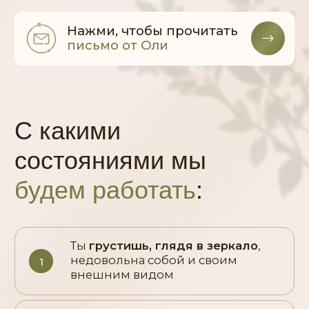
недовольна собой и своим
1
внешним видом
Тебя
пугает мысль
стать
2
«тетенькой»
У тебя
нет времени и сил
на себя, тренировки и тем
3
более на диеты
Ты
много раз пробовала
заняться
собой, но это приводило лишь
4
к разочарованию
Тебя
пугает мысль
, что ты
разлюбила мужа, раз больше
5
не хочешь
секса
Тебе
не хватает
внимания,
комплиментов и восхищенных
6
взглядов
Тебя
раздражает постоянная