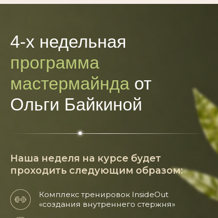
При покупке сегодня,
вы получаете
4 уникальных бонуса
Мастер-класс
о том, как жить
СВОЮ жизнь «Точка выбора»
(сгорает 20 мая)
Подборка рецептов
для микробиома
(сгорает 20 мая)
Спринт
по вздутиям