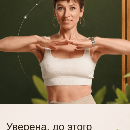
Маргарита Шатилова
врач-реабилитолог
Тренировки можно
и нужно делать при диастазе,
пупочной и межпозвоночной
грыже (не в острый период)
Кто доведет вас