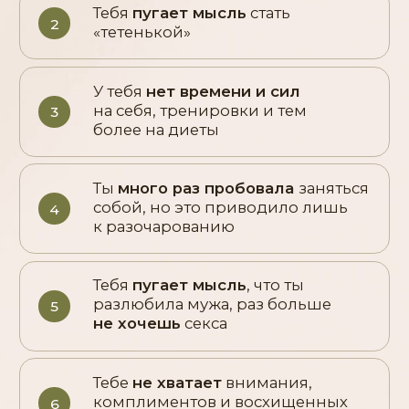
усталость
и еще больше
7
раздражают активные
ровесницы вокруг
Тебя преследуют болезни
8
и боли
Ты бы давно уже пришла в
форму, если бы тебя
не разрывали
сомнения
изнутри
Вот с каких слов начинается
каждый наш отзыв:
«Было ощущение, что уже поздно что-то
менять»
«Я сомневалась, что 15 минут в день дадут