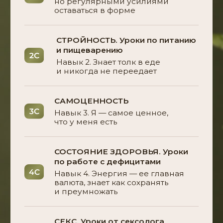
Тарифы
Цена изменится через
с
д
ч
м
Стройная ведьма
Комплексная 4 недельная тренировочная
программа InsideOut
Шпаргалка с описанием техники всех
тренировок
Урок-эфир по питанию и полезным пищевым
привычкам с заданием на месяц
Бот «ИИ-нутрициолог»
Уроки мышления от Ольги Байкиной
Еженедельные практики состояний
Доступ к каналу курса
Доступ к общему чату курса
Ответы на вопросы от тренеров в общем
чате