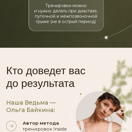
зарядка
Рекорды России 2024
Более 40 000 женщин
за последние 5 лет прошли
платные фитнес-тренинги
Ольги Байкиной
и добились результатов
Премии Геткурс
Лауреат и победитель
Премии рынка онлайн-
образования GetCourse
в номинациях:
– «Сообщество года»
– «Онлайн-школа года»
– «Социально-значимый
проект»
7 000 участниц
в международном фитнес-
КЛУБЕ8.30