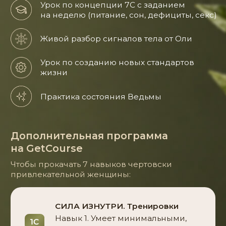
(сгорает 20 мая)
ПЕРВЫМ 90 КУПИВШИМ –
КНИГА «Ну ты Ведьма!» –
В ПОДАРОК!