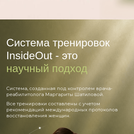
валюта, знает как сохранять
и преумножать
СЕКС. Уроки от сексолога
Навык 5. Кайфует от себя настолько,
что готова затащить себя в постель
СОН. Протокол сна
Навык 6. Ложится сегодня, встает
завтра
СООБЩЕСТВО
Навык 7. Держится своей стаи