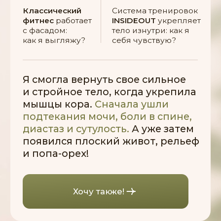
Практика состо
яния Ведьмы
Дополнительная программа
на GetCourse
Чтобы прокачать 7 навыков чертовски
привлекательной женщины:
СИЛА ИЗНУТРИ. Тренировки
Навык 1. Умеет минимальными,
но регулярными усилиями
оставаться в форме
СТРОЙНОСТЬ. Уроки по питанию
и пищеварению
Навык 2. Знает толк в еде
и никогда не переедает
САМОЦЕННОСТЬ
Навык 3. Я — самое ценное,
что у меня есть
СОСТОЯНИЕ ЗДОРОВЬЯ. Уроки
по работе с дефицитами
Навык 4. Энергия — ее главная