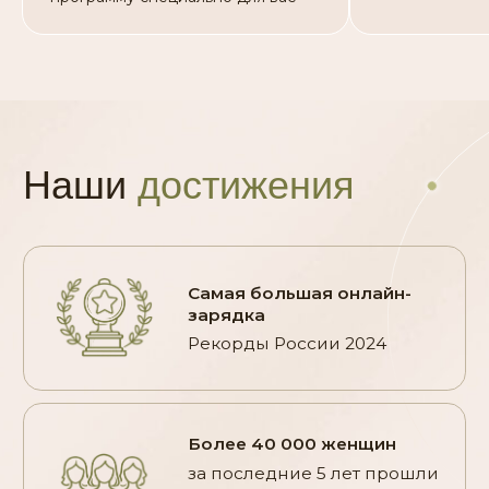
7С с тренером
Индивидуальный тренировочный бокс
с мерчем и спортивным инвентарем
InsideOut
79 990 руб
Оплатить
Преимущества
и гарантии