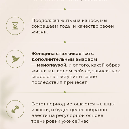
дня ты уже
не раз
пыталась
похудеть:
Садилась на
Покупала
жесткую диету,
абонемент
после чего
в спортзал,
срывалась
но результата
и объедалась
не было
Начинала бегать,
Качала усиленно
и тебя даже
пресс, но начинала
не смущали
болеть спина
подтекания мочи
Заканчивалось все
разочарованием в себе: