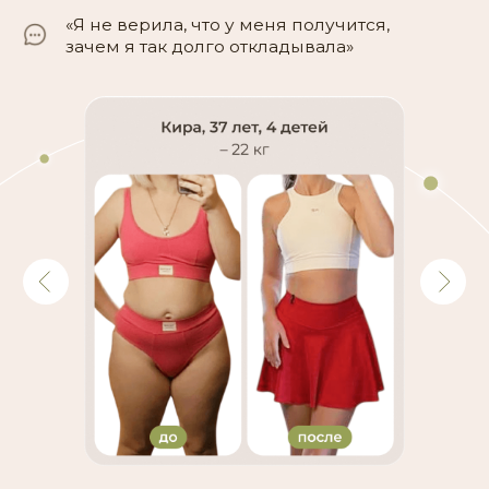
Но есть более
серьезная
проблема...
по сравнению с тем, что ты
чувствуешь сейчас
Это то, как ты будешь жить дальше, если так
и не найдешь времени на себя и свое
тело…
Наше тело — это костюм,