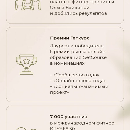
Гарантии
Налоговый
вычет
Если мы не оправдаем
ваши ожидания по
Участницы программы
качеству, мы
вернем
«Ведьма» могут
вам деньги
сделать налоговый
без лишних вопросов.
вычет.
Документ
Ответы на
частые
вопросы