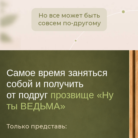
я ленивая, я не организованная.
Нет, ты не ленивая,
это
тело защищало тебя
от опасной нагрузки!
Классический
Система тренировок
фитнес
работает
INSIDEOUT
укрепляет
с фасадом:
тело изнутри: как я
как я выгляжу?
себя чувствую?
Я смогла вернуть свое сильное
и стройное тело, когда укрепила
мышцы кора.
Сначала ушли
подтекания мочи, боли в спине,
диастаз и сутулость.
А уже затем
появился плоский живот, рельеф
и попа-орех!