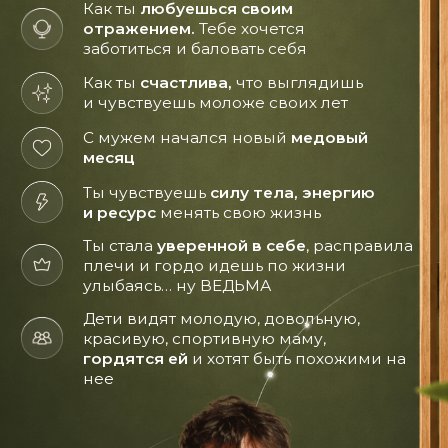
Хочу также!
Система тренировок
InsideOut - это
научный подход
Система, созданная под контролем врача-
реабилитолога Маргариты Шатиловой.
Все тренировки составлены с учетом
рекомендаций международных протоколов
восстановления женщин.