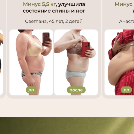
© 2026 InsideOut |
Проект Ольги Байкиной
Telegram:
@zabota8_30
info@olgabaykina.ru
Вся деятельность организована онлайн
и размещена на сайтах
olgabaykina.com
и
gc.olgabaykina.ru
ОСТЕРЕГАЙТЕСЬ МОШЕННИЧЕСТВА
Политика обработки персональных данных
Договор оферты «Ведьма»