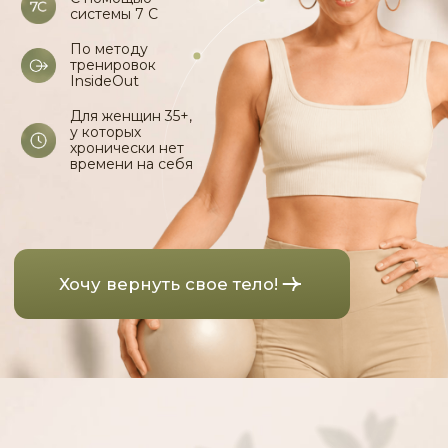
Хочу вернуть свое тело!
Нажми, чтобы прочитать
письмо от Оли
С какими
состояниями мы
будем работать
:
Ты
грустишь, глядя в зеркало
,