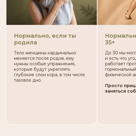
Самое время заняться
Нормально, если ты
Нормально
собой и получить
родила
35+
от подруг
прозвище «Ну
Тело женщины кардинально
До 30 мы могл
ты ВЕДЬМА»
меняется после родов, ему
и есть что уг
нужны особые упражнения,
работает прот
которые будут укреплять
гормональный
Только представь:
глубокие слои кора, в том числе
физической а
тазовое дно.
Как ты
любуешься своим
отражением.
Тебе хочется
Просто при
«Незачем
заботиться и баловать себя
заняться соб
ремонтировать
Как ты
счастлива,
что выглядишь
фасад, когда
и чувствуешь моложе своих лет
канализация
неисправна!»
С мужем начался новый
медовый
месяц
Фаина Раневская
Ты чувствуешь
силу тела, энергию
и ресурс
менять свою жизнь
Ты стала
уверенной в себе
, расправила
плечи и гордо идешь по жизни