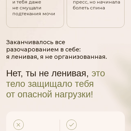
4-х недельная
программа
мастермайнда
от
Ольги Байкиной
Наша неделя на курсе будет
проходить следующим образом:
Комплекс тренировок InsideOut
«создания внутреннего стержня»
Урок по концепции 7С с заданием
на неделю (питание, сон, дефициты, секс)
Живой разбор сигналов тела от Оли
Урок по созданию новых стандартов
жизни