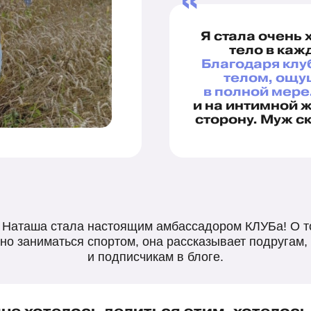
«
Я стала очень
тело в кажд
Благодаря клуб
телом, ощущ
в полной мере
и на интимной 
сторону. Муж ск
 Наташа стала настоящим амбассадором КЛУБа! О то
но заниматься спортом, она рассказывает подругам,
и подписчикам в блоге.