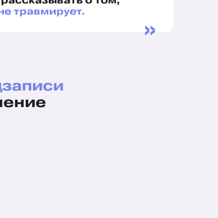
 рассказывать о том,
не травмирует.
»
дзаписи
шение