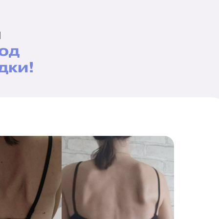
ы
год
дки!