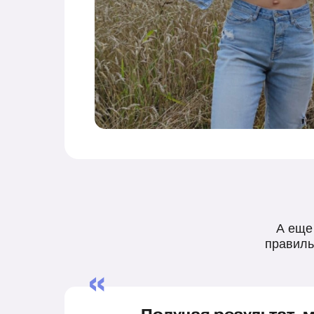
А еще
правиль
«