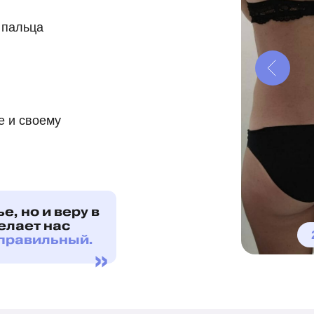
 пальца
е и своему
е, но и веру в
делает нас
 правильный.
»