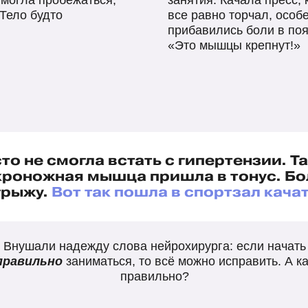
 могла пробежаться,
занятия. Качала пресс,
 Тело будто
все равно торчал, особ
прибавились боли в поя
«Это мышцы крепнут!»
сто не смогла встать с гипертензии. Т
кроножная мышца пришла в тонус. Бо
грыжу.
Вот так пошла в спортзал качат
Внушали надежду слова нейрохирурга: если начать
правильно
заниматься, то всё можно исправить. А ка
правильно?