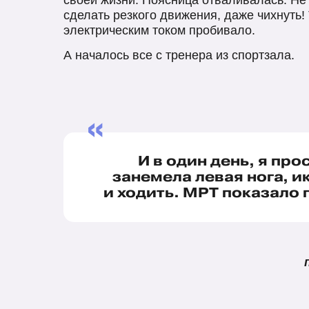
своей жизни. Поясница отваливалась. Не
сделать резкого движения, даже чихнуть!
электрическим током пробивало.
А началось все с тренера из спортзала.
«
И в один день, я про
занемела левая нога, и
и ходить. МРТ показало 