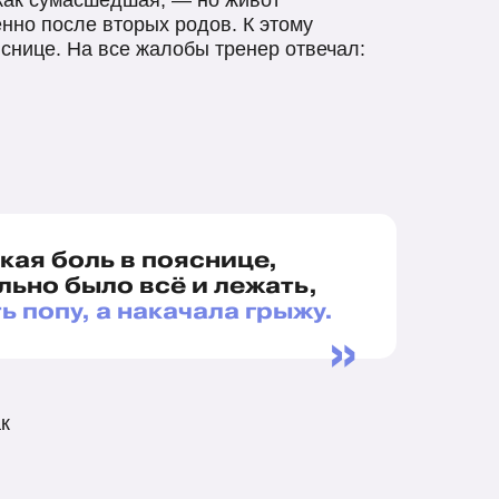
 как сумасшедшая, — но живот
енно после вторых родов. К этому
снице. На все жалобы тренер отвечал:
акая боль в пояснице,
льно было всё и лежать,
ь попу, а накачала грыжу.
»
к